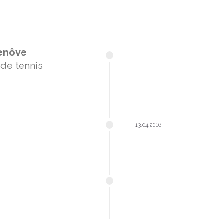
henôve
 de tennis
13.04.2016